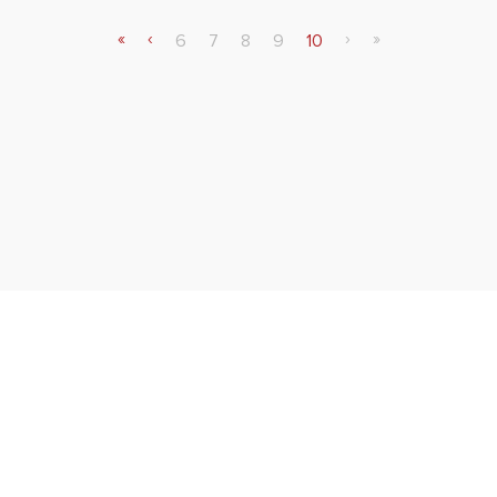
«
‹
›
»
6
7
8
9
10