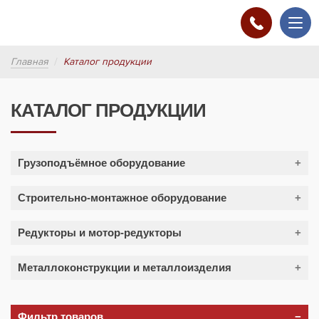
Главная
Каталог продукции
КАТАЛОГ ПРОДУКЦИИ
Грузоподъёмное оборудование
Мостовые краны
Строительно-монтажное оборудование
Краны консольные
Лебёдки
Краны козловые
Редукторы и мотор-редукторы
Подъёмники
Кран-штабелёр
Редукторы цилиндрические
Металлоконструкции и металлоизделия
Тали электрические (тельферы)
Редукторы вертикальные
Ангары, навесы
Тали ручные
Редукторы коническо-цилиндрические
Лестницы (интерьерные, уличные, пожарные)
Фильтр товаров