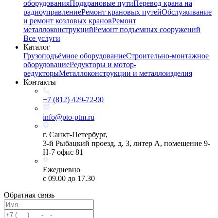
оборудования
Подкрановые пути
Перевод крана на
радиоуправление
Ремонт крановых путей
Обслуживание
и ремонт козловых кранов
Ремонт
металлоконструкций
Ремонт подъемных сооружений
Все услуги
Каталог
Грузоподъёмное оборудование
Строительно-монтажное
оборудование
Редукторы и мотор-
редукторы
Металлоконструкции и металлоизделия
Контакты
+7 (812) 429-72-90
info@pto-ptm.ru
г. Санкт-Петербург,
3-й Рыбацкий проезд, д. 3, литер А, помещение 9-
Н-7 офис 81
Ежедневно
с 09.00 до 17.30
Обратная связь