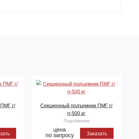
ПМГ г/
Секционный подъемник ПМГ г/
п-500 кг
Подъёмники
цена
зать
Заказать
по запросу