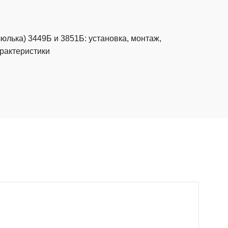
лька) 3449Б и 3851Б: установка, монтаж,
арактеристики